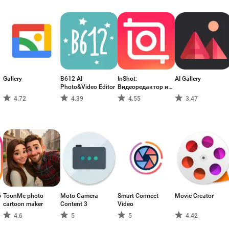
Gallery
B612 AI
InShot:
AI Gallery
Photo&Video Editor
Видеоредактор и
фото
4.72
4.39
4.55
3.47
р
ToonMe photo
Moto Camera
Smart Connect
Movie Creator
cartoon maker
Content 3
Video
4.6
5
5
4.42