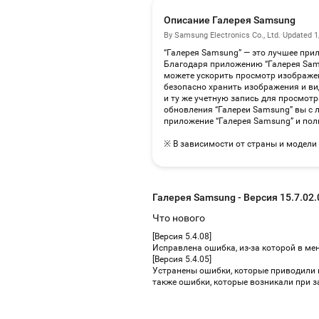
Описание Галерея Samsung
By Samsung Electronics Co., Ltd.
·
Updated 1
“Галерея Samsung” — это лучшее при
Благодаря приложению “Галерея Sams
можете ускорить просмотр изображен
безопасно хранить изображения и в
и ту же учетную запись для просмот
обновления “Галереи Samsung” вы с 
приложение “Галерея Samsung” и пол
※ В зависимости от страны и модели
Галерея Samsung - Версия 15.7.02.
Что нового
[Версия 5.4.08]
Исправлена ошибка, из-за которой в ме
[Версия 5.4.05]
Устранены ошибки, которые приводили 
также ошибки, которые возникали при з