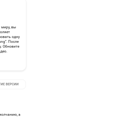
 миру, вы
воляет
зовать одну
ng”. После
y. Обновите
део.
ГИЕ ВЕРСИИ
молчанию, а