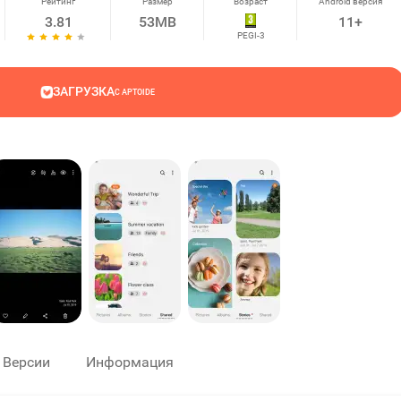
Рейтинг
Размер
Возраст
Android версия
3.81
53MB
11+
PEGI-3
ЗАГРУЗКА
С APTOIDE
Версии
Информация