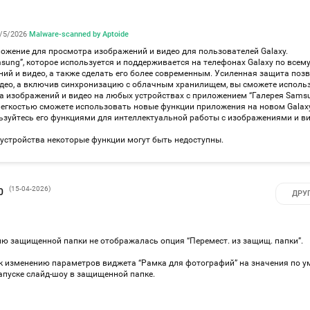
/5/2026
·
Malware-scanned by Aptoide
ложение для просмотра изображений и видео для пользователей Galaxy.
ung”, которое используется и поддерживается на телефонах Galaxy по всему
ий и видео, а также сделать его более современным. Усиленная защита поз
идео, а включив синхронизацию с облачным хранилищем, вы сможете исполь
ра изображений и видео на любых устройствах с приложением “Галерея Samsu
легкостью сможете использовать новые функции приложения на новом Galax
ьзуйтесь его функциями для интеллектуальной работы с изображениями и ви
 устройства некоторые функции могут быть недоступны.
(
15-04-2026
)
0
ДРУ
ню защищенной папки не отображалась опция “Перемест. из защищ. папки”.
к изменению параметров виджета “Рамка для фотографий” на значения по у
апуске слайд-шоу в защищенной папке.