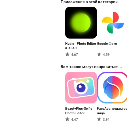
Приложения в этой категории
Hypic - Photo Editor
Google Фото
& AI Art
4.67
4.59
Вам также могут понравиться...
BeautyPlus-Selfie
FaceApp: редакто
Photo Editor
лица
4.47
3.91