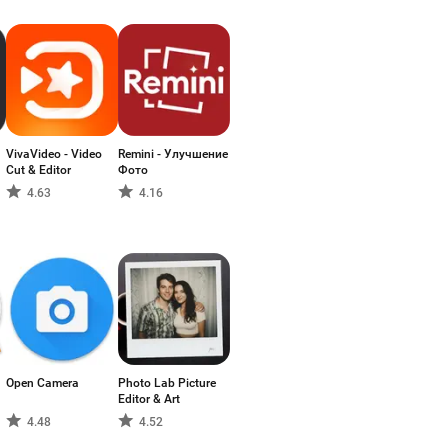
VivaVideo - Video
Remini - Улучшение
Cut & Editor
Фото
4.63
4.16
Open Camera
Photo Lab Picture
Editor & Art
4.48
4.52